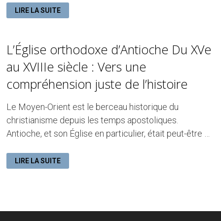
LES
LIRE LA SUITE
ÉGLISES
DÉTRUITES
ET
L’AVENIR
DES
L’Église orthodoxe d’Antioche Du XVe
ORTHODOXES
À
ANTIOCHE
au XVIIIe siècle : Vers une
APRÈS
LE
compréhension juste de l’histoire
GRAND
TREMBLEMENT
DE
TERRE
Le Moyen-Orient est le berceau historique du
DE
2023
christianisme depuis les temps apostoliques.
Antioche, et son Église en particulier, était peut-être …
L’ÉGLISE
LIRE LA SUITE
ORTHODOXE
D’ANTIOCHE
DU
XVE
AU
XVIIIE
SIÈCLE
:
VERS