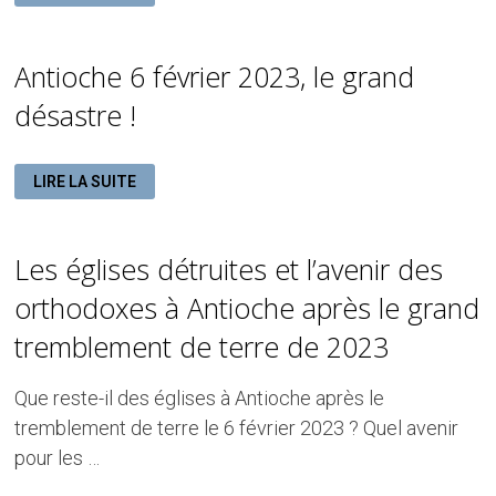
DES
CHRÉTIENS
ORTHODOXES
D’ANTIOCHE
Antioche 6 février 2023, le grand
désastre !
ANTIOCHE
LIRE LA SUITE
6
FÉVRIER
2023,
LE
GRAND
Les églises détruites et l’avenir des
DÉSASTRE
!
orthodoxes à Antioche après le grand
tremblement de terre de 2023
Que reste-il des églises à Antioche après le
tremblement de terre le 6 février 2023 ? Quel avenir
pour les …