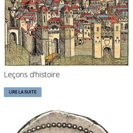
Leçons d’histoire
LEÇONS
LIRE LA SUITE
D’HISTOIRE