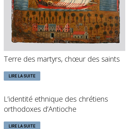
Terre des martyrs, chœur des saints
TERRE
LIRE LA SUITE
DES
MARTYRS,
CHŒUR
DES
SAINTS
L’identité ethnique des chrétiens
orthodoxes d’Antioche
L’IDENTITÉ
LIRE LA SUITE
ETHNIQUE