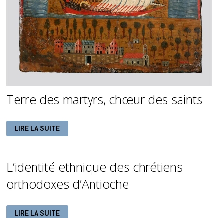
Terre des martyrs, chœur des saints
TERRE
LIRE LA SUITE
DES
MARTYRS,
CHŒUR
DES
SAINTS
L’identité ethnique des chrétiens
orthodoxes d’Antioche
L’IDENTITÉ
LIRE LA SUITE
ETHNIQUE