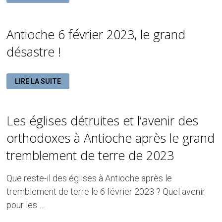
DES
CHRÉTIENS
ORTHODOXES
D’ANTIOCHE
Antioche 6 février 2023, le grand
désastre !
ANTIOCHE
LIRE LA SUITE
6
FÉVRIER
2023,
LE
GRAND
Les églises détruites et l’avenir des
DÉSASTRE
!
orthodoxes à Antioche après le grand
tremblement de terre de 2023
Que reste-il des églises à Antioche après le
tremblement de terre le 6 février 2023 ? Quel avenir
pour les …