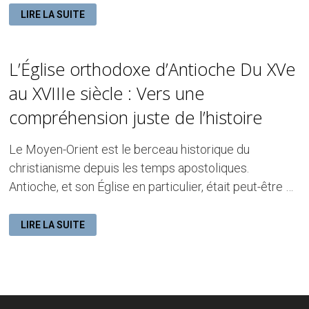
LES
LIRE LA SUITE
ÉGLISES
DÉTRUITES
ET
L’AVENIR
DES
L’Église orthodoxe d’Antioche Du XVe
ORTHODOXES
À
ANTIOCHE
au XVIIIe siècle : Vers une
APRÈS
LE
compréhension juste de l’histoire
GRAND
TREMBLEMENT
DE
TERRE
Le Moyen-Orient est le berceau historique du
DE
2023
christianisme depuis les temps apostoliques.
Antioche, et son Église en particulier, était peut-être …
L’ÉGLISE
LIRE LA SUITE
ORTHODOXE
D’ANTIOCHE
DU
XVE
AU
XVIIIE
SIÈCLE
:
VERS