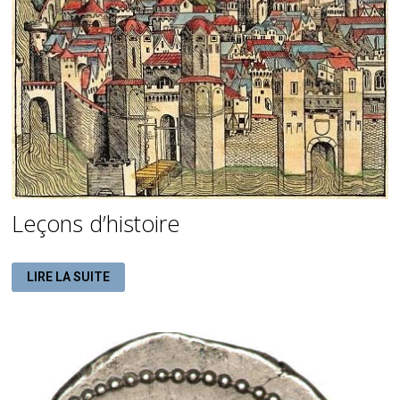
Leçons d’histoire
LEÇONS
LIRE LA SUITE
D’HISTOIRE