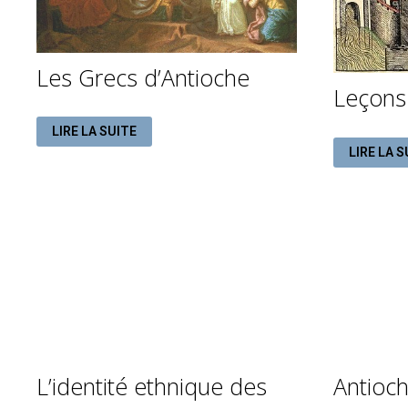
Les Grecs d’Antioche
Leçons 
LES
LIRE LA SUITE
GRECS
LEÇONS
D’ANTIOCHE
LIRE LA S
D’HISTOI
L’identité ethnique des
Antioch