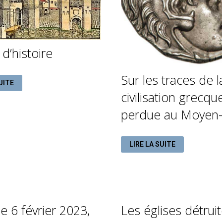
d’histoire
Sur les traces de l
UITE
RE
civilisation grecqu
perdue au Moyen-
SUR
LIRE LA SUITE
LES
TRACES
DE
LA
CIVILISATION
GRECQUE
PERDUE
AU
MOYEN-
e 6 février 2023,
Les églises détruit
ORIENT