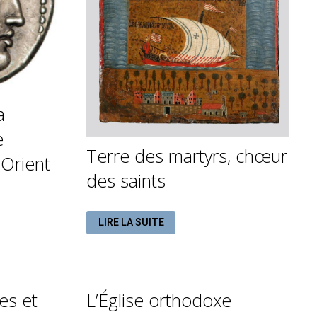
a
e
Terre des martyrs, chœur
Orient
des saints
TERRE
LIRE LA SUITE
DES
MARTYRS,
CHŒUR
DES
SAINTS
es et
L’Église orthodoxe