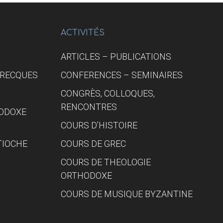
UNE
COMPRÉHENSION
JUSTE
DE
ACTIVITÉS
L’HISTOIRE
ARTICLES – PUBLICATIONS
GRECQUES
CONFERENCES – SEMINAIRES
CONGRÈS, COLLOQUES,
RENCONTRES
HODOXE
COURS D’HISTOIRE
TIOCHE
COURS DE GREC
COURS DE THEOLOGIE
ORTHODOXE
COURS DE MUSIQUE BYZANTINE