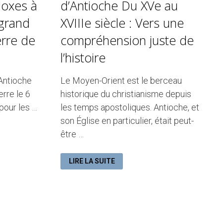
doxes à
d’Antioche Du XVe au
 grand
XVIIIe siècle : Vers une
rre de
compréhension juste de
l’histoire
 Antioche
Le Moyen-Orient est le berceau
rre le 6
historique du christianisme depuis
pour les …
les temps apostoliques. Antioche, et
son Église en particulier, était peut-
être …
L’ÉGLISE
LIRE LA SUITE
ORTHODOXE
D’ANTIOCHE
DU
XVE
AU
XVIIIE
SIÈCLE
:
VERS