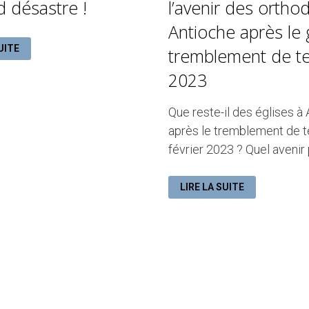
d désastre !
l’avenir des ortho
Antioche après le
E
UITE
tremblement de te
2023
E
Que reste-il des églises à
après le tremblement de te
février 2023 ? Quel avenir 
LES
LIRE LA SUITE
ÉGLISES
DÉTRUITES
ET
L’AVENIR
DES
ORTHODOXES
À
ANTIOCHE
APRÈS
LE
GRAND
TREMBLEMENT
DE