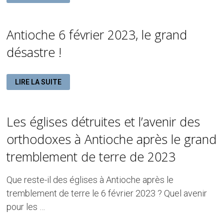
DES
CHRÉTIENS
ORTHODOXES
D’ANTIOCHE
Antioche 6 février 2023, le grand
désastre !
ANTIOCHE
LIRE LA SUITE
6
FÉVRIER
2023,
LE
GRAND
Les églises détruites et l’avenir des
DÉSASTRE
!
orthodoxes à Antioche après le grand
tremblement de terre de 2023
Que reste-il des églises à Antioche après le
tremblement de terre le 6 février 2023 ? Quel avenir
pour les …