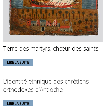
Terre des martyrs, chœur des saints
TERRE
LIRE LA SUITE
DES
MARTYRS,
CHŒUR
DES
SAINTS
L’identité ethnique des chrétiens
orthodoxes d’Antioche
L’IDENTITÉ
LIRE LA SUITE
ETHNIQUE