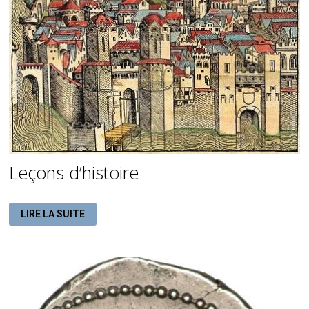
Leçons d’histoire
LEÇONS
LIRE LA SUITE
D’HISTOIRE