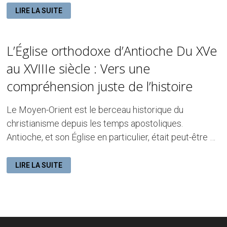
LES
LIRE LA SUITE
ÉGLISES
DÉTRUITES
ET
L’AVENIR
DES
L’Église orthodoxe d’Antioche Du XVe
ORTHODOXES
À
ANTIOCHE
au XVIIIe siècle : Vers une
APRÈS
LE
compréhension juste de l’histoire
GRAND
TREMBLEMENT
DE
TERRE
Le Moyen-Orient est le berceau historique du
DE
2023
christianisme depuis les temps apostoliques.
Antioche, et son Église en particulier, était peut-être …
L’ÉGLISE
LIRE LA SUITE
ORTHODOXE
D’ANTIOCHE
DU
XVE
AU
XVIIIE
SIÈCLE
:
VERS