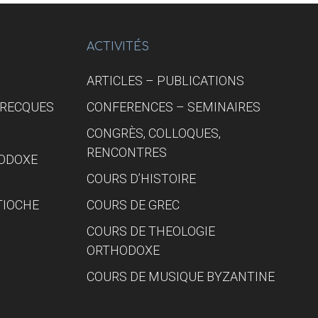
UNE
COMPRÉHENSION
JUSTE
DE
ACTIVITÉS
L’HISTOIRE
ARTICLES – PUBLICATIONS
GRECQUES
CONFERENCES – SEMINAIRES
CONGRÈS, COLLOQUES,
RENCONTRES
HODOXE
COURS D’HISTOIRE
TIOCHE
COURS DE GREC
COURS DE THEOLOGIE
ORTHODOXE
COURS DE MUSIQUE BYZANTINE