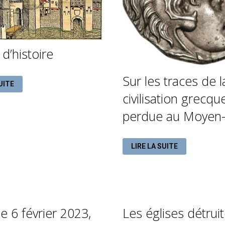
d’histoire
Sur les traces de l
UITE
RE
civilisation grecqu
perdue au Moyen-
SUR
LIRE LA SUITE
LES
TRACES
DE
LA
CIVILISATION
GRECQUE
PERDUE
AU
MOYEN-
e 6 février 2023,
Les églises détruit
ORIENT