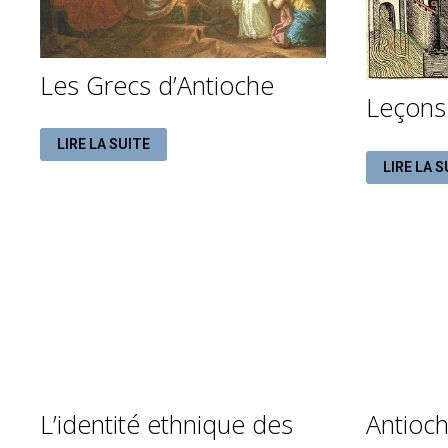
Les Grecs d’Antioche
Leçons 
LES
LIRE LA SUITE
GRECS
LEÇONS
D’ANTIOCHE
LIRE LA S
D’HISTOI
L’identité ethnique des
Antioch