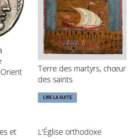
a
e
Terre des martyrs, chœur
Orient
des saints
TERRE
LIRE LA SUITE
DES
MARTYRS,
CHŒUR
DES
SAINTS
es et
L’Église orthodoxe