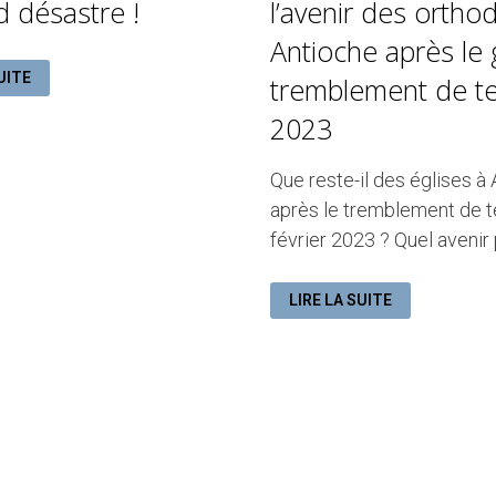
d désastre !
l’avenir des ortho
Antioche après le
E
UITE
tremblement de te
2023
E
Que reste-il des églises à
après le tremblement de te
février 2023 ? Quel avenir 
LES
LIRE LA SUITE
ÉGLISES
DÉTRUITES
ET
L’AVENIR
DES
ORTHODOXES
À
ANTIOCHE
APRÈS
LE
GRAND
TREMBLEMENT
DE