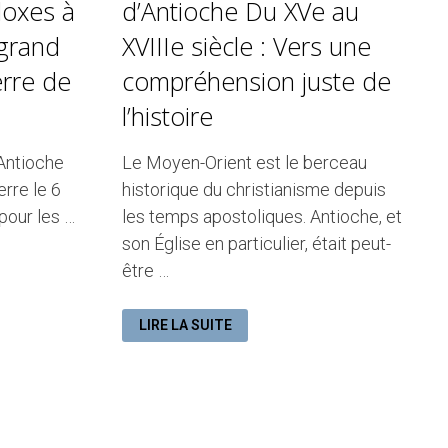
doxes à
d’Antioche Du XVe au
 grand
XVIIIe siècle : Vers une
rre de
compréhension juste de
l’histoire
 Antioche
Le Moyen-Orient est le berceau
rre le 6
historique du christianisme depuis
pour les …
les temps apostoliques. Antioche, et
son Église en particulier, était peut-
être …
L’ÉGLISE
LIRE LA SUITE
ORTHODOXE
D’ANTIOCHE
DU
XVE
AU
XVIIIE
SIÈCLE
:
VERS